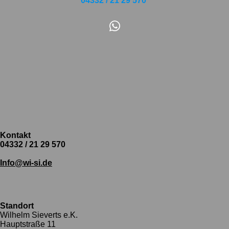
04332 / 21 29 570
W
h
a
t
s
A
p
p
Kontakt
04332 / 21 29 570
Info@wi-si.de
Standort
Wilhelm Sieverts e.K.
Hauptstraße 11