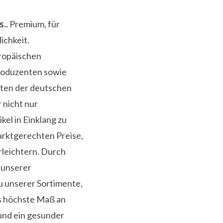
s..
Premium, für
ichkeit.
ropäischen
roduzenten sowie
nten der deutschen
r nicht nur
kel in Einklang zu
arktgerechten Preise,
rleichtern. Durch
 unserer
 unserer Sortimente,
s höchste Maß an
und ein gesunder